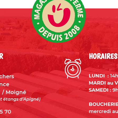
R
HORAIRES
LUNDI :
14h
chers
MARDI au V
ance
SAMEDI :
9h
 / Moigné
t étangs d’Apigné)
BOUCHERIE
5 70
mercredi a