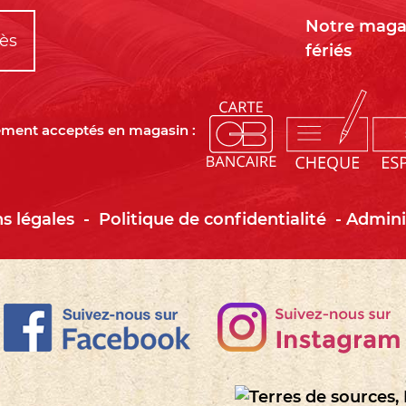
Notre magas
cès
fériés
ment acceptés en magasin :
s légales
-
Politique de confidentialité
-
Admini